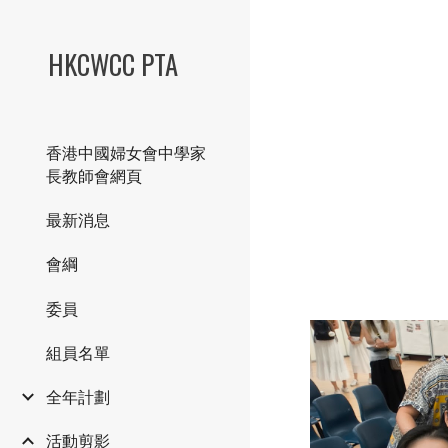
Sk
HKCWCC PTA
香港中國婦女會中學家
長教師會網頁
最新消息
會綱
委員
組員名單
全年計劃
活動剪影