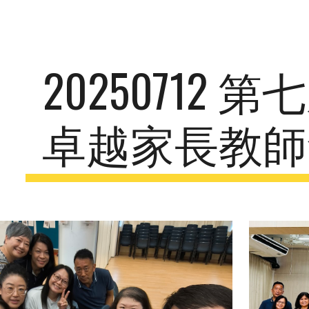
ip to main content
Skip to navigat
20250712 
卓越家長教師