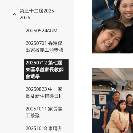
第三十二屆2025-
2026
20250524AGM
20250701 香港傑
出家校義工頒獎禮
20250712 第七屆
東區卓越家長教師
會選舉
20250823 中一家
長及新生輔導日II
20251011 家長義
工茶聚
20251018 東聯升