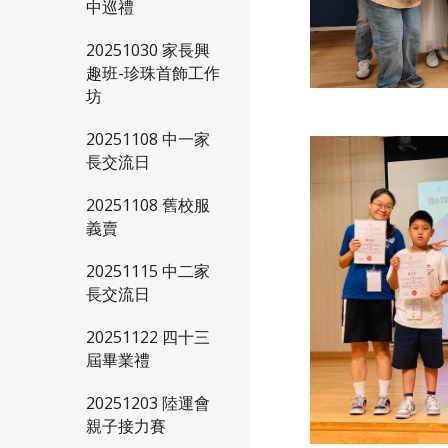
中巡禮
20251030 家長興
趣班-珍珠首飾工作
坊
20251108 中一家
長交流日
20251108 舊校服
義賣
20251115 中二家
長交流日
20251122 四十三
屆畢業禮
20251203 陸運會
親子接力賽