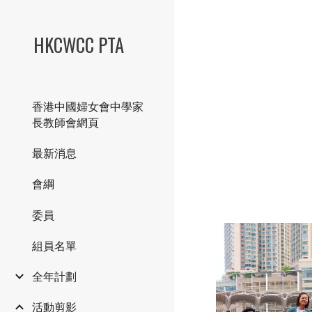
Sk
HKCWCC PTA
香港中國婦女會中學家
長教師會網頁
最新消息
會綱
委員
組員名單
全年計劃
活動剪影