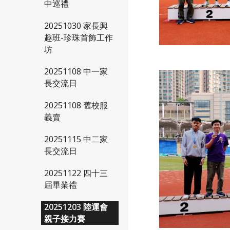
中巡禮
20251030 家長興
趣班-珍珠首飾工作
坊
20251108 中一家
長交流日
20251108 舊校服
義賣
20251115 中二家
長交流日
20251122 四十三
屆畢業禮
20251203 陸運會
親子接力賽