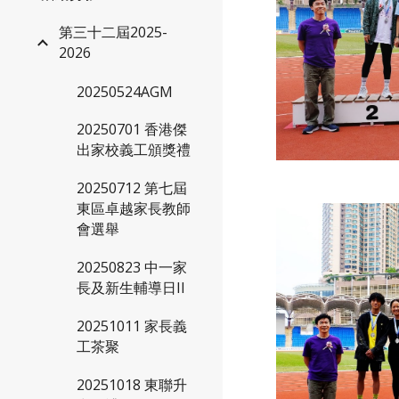
第三十二屆2025-
2026
20250524AGM
20250701 香港傑
出家校義工頒獎禮
20250712 第七屆
東區卓越家長教師
會選舉
20250823 中一家
長及新生輔導日II
20251011 家長義
工茶聚
20251018 東聯升