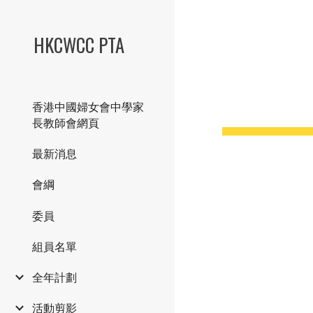
Sk
HKCWCC PTA
香港中國婦女會中學家
長教師會網頁
最新消息
會綱
委員
組員名單
全年計劃
活動剪影