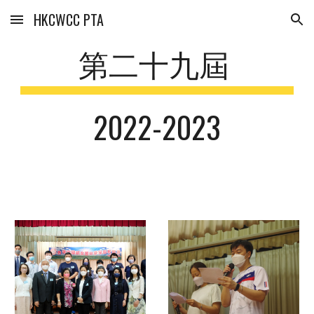
HKCWCC PTA
Skip to main content
Skip to navigation
第二十
九
屆
202
2
-202
3