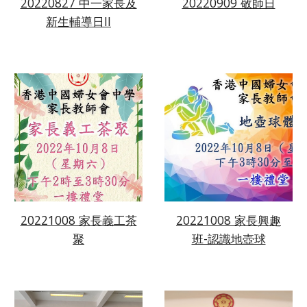
20220909 敬師日
20220827 中一家長及
新生輔導日II
20221008 家長義工茶
20221008 家長興趣
聚
班-認識地壺球