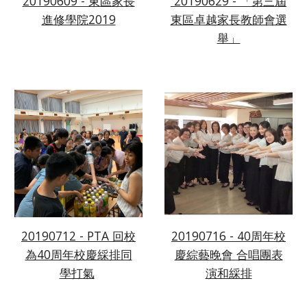
20190609 - 東區家長
 20190629 - 「第三屆
進修學院2019
東區卓越家長教師會選
舉」
20190712 - PTA 回校
20190716 - 40周年校
為40周年校慶綵排同
慶綜藝晚會 合唱團表
學打氣
演和綵排